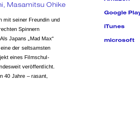
i, Masamitsu Ohike
Google Pla
 mit seiner Freundin und
iTunes
 rechten Spinnern
… Als Japans „Mad Max“
microsoft
g eine der seltsamsten
ekt eines Filmschul-
desweit veröffentlicht.
en 40 Jahre – rasant,