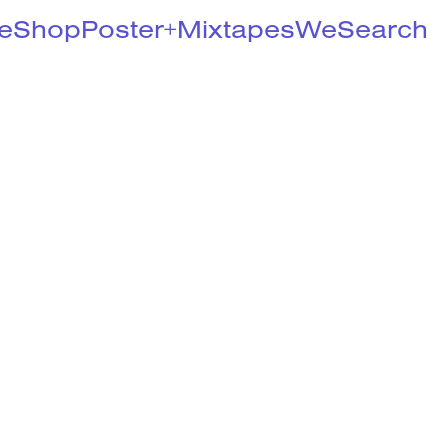
e
Shop
Poster+
Mixtapes
We
Search