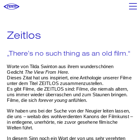
Filme
Zeitlos
Shop
„There’s no such thing as an old film.“
Worte von Tilda Swinton aus ihrem wunderschönen
Poster+
Gedicht
The View From Here.
Dieses Zitat hat uns inspiriert, eine Anthologie unserer Filme
unter dem Titel ZEITLOS zusammenzustellen.
Es gibt Filme, die ZEITLOS sind: Filme, die niemals altern,
uns immer wieder überraschen und zum Staunen bringen.
Mixtapes
Filme, die sich
forever young
anfühlen.
Wir haben uns bei der Suche von der Neugier leiten lassen,
die uns – weitab des wohlverdienten Kanons der Filmkunst –
We
in entlegene, unerhörte, nie zuvor gesehene filmische
Welten führt.
In diesem Sinn noch ein Wort der von uns sehr verehrten