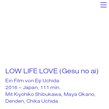
Filme
Shop
Poster+
LOW LIFE LOVE (Gesu no ai)
Mixtapes
Ein Film von
Eiji Uchida
2016 – Japan, 111 min.
Mit
Kiyohiko Shibukawa, Maya Okano,
We
Denden, Chika Uchida