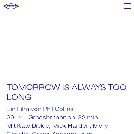
Filme
Shop
Poster+
TOMORROW IS ALWAYS TOO
Mixtapes
LONG
Ein Film von Phil Collins
We
2014 – Grossbritannien, 82 min.
Mit Kate Dickie, Mick Harden, Molly
Christie, Grace Kabonga uvm.