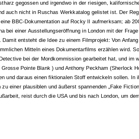
tharz gegossen und irgendwo in der riesigen, kalifornisch
nd auch nicht in Ruschas Werkkatalog gelistet ist. Der Reg
h eine BBC-Dokumentation auf Rocky II aufmerksam; ab 200
cha bei einer Ausstellungseröffnung in London mit der Fra
. Damit entsteht die Idee zu einem Filmprojekt: Von Anfang
mmlichen Mitteln eines Dokumentarfilms erzählen wird. So 
 Detective bei der Mordkommission gearbeitet hat, und im w
y, Grosse Pointe Blank ) und Anthony Peckham (Sherlock Ho
und daraus einen fiktionalen Stoff entwickeln sollen. In 
 zu einer plausiblen und äußerst spannenden „Fake Fiction
Fußarbeit, reist durch die USA und bis nach London, um de