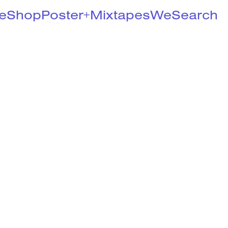
e
Shop
Poster+
Mixtapes
We
Search