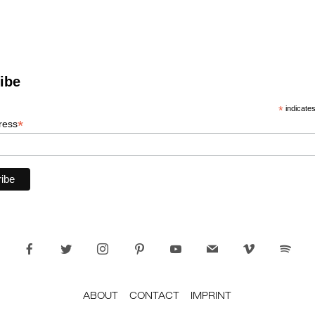
ibe
*
indicates
*
ress
ABOUT
CONTACT
IMPRINT