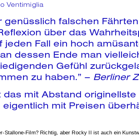
o Ventimiglia
er genüsslich falschen Fährte
Reflexion über das Wahrheitsp
f jeden Fall ein hoch amüsante
 an dessen Ende man vielleic
riedigenden Gefühl zurückgel
ommen zu haben.” –
Berliner 
das mit Abstand originellste 
e eigentlich mit Preisen über
-Stallone-Film? Richtig, aber Rocky II ist auch ein Kuns